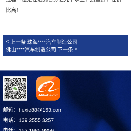
比高！
<
上一条
珠海****汽车制造公司
>
佛山****汽车制造公司
下一条
邮箱：hexie88@163.com
电话：139 2555 3257
电话：152 1985 9859